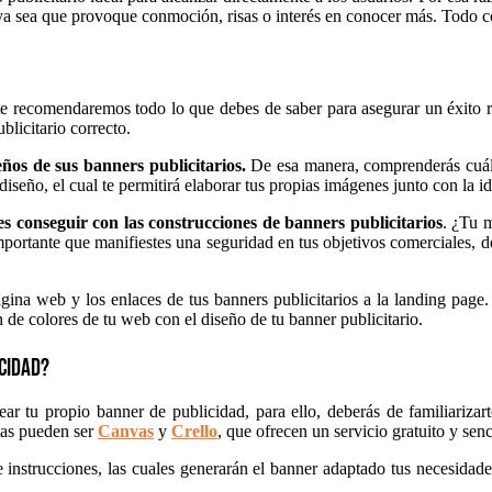
a sea que provoque conmoción, risas o interés en conocer más. Todo con 
 te recomendaremos todo lo que debes de saber para asegurar un éxito 
blicitario correcto.
eños de sus banners publicitarios.
De esa manera, comprenderás cuál es
seño, el cual te permitirá elaborar tus propias imágenes junto con la ide
s conseguir con las construcciones de banners publicitarios
. ¿Tu 
portante que manifiestes una seguridad en tus objetivos comerciales, de
gina web y los enlaces de tus banners publicitarios a la landing page.
n de colores de tu web con el diseño de tu banner publicitario.
cidad?
 tu propio banner de publicidad, para ello, deberás de familiariza
tas pueden ser
Canvas
y
Crello
, que ofrecen un servicio gratuito y senc
e instrucciones, las cuales generarán el banner adaptado tus necesidad