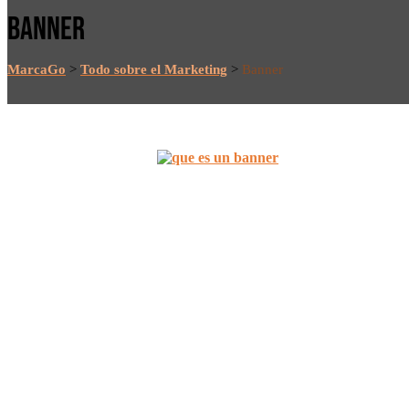
BANNER
MarcaGo
>
Todo sobre el Marketing
>
Banner