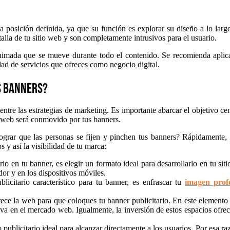
una posición definida, ya que su función es explorar su diseño a lo lar
talla de tu sitio web y son completamente intrusivos para el usuario.
 animada que se mueve durante todo el contenido. Se recomienda aplic
idad de servicios que ofreces como negocio digital.
s banners?
tre las estrategias de marketing. Es importante abarcar el objetivo cen
o web será conmovido por tus banners.
ograr que las personas se fijen y pinchen tus banners? Rápidamente, 
s y así la visibilidad de tu marca:
rio en tu banner, es elegir un formato ideal para desarrollarlo en tu s
or y en los dispositivos móviles.
licitario característico para tu banner, es enfrascar tu
imagen profe
rece la web para que coloques tu banner publicitario. En este elemento 
tiva en el mercado web. Igualmente, la inversión de estos espacios ofrec
 publicitario ideal para alcanzar directamente a los usuarios. Por esa r