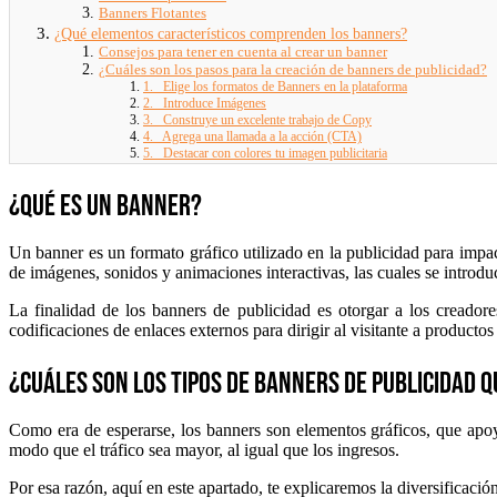
Banners Flotantes
¿Qué elementos característicos comprenden los banners?
Consejos para tener en cuenta al crear un banner
¿Cuáles son los pasos para la creación de banners de publicidad?
1. Elige los formatos de Banners en la plataforma
2. Introduce Imágenes
3. Construye un excelente trabajo de Copy
4. Agrega una llamada a la acción (CTA)
5. Destacar con colores tu imagen publicitaria
¿Qué es un banner?
Un banner es un formato gráfico utilizado en la publicidad para impac
de imágenes, sonidos y animaciones interactivas, las cuales se introd
La finalidad de los banners de publicidad es otorgar a los creador
codificaciones de enlaces externos para dirigir al visitante a producto
¿Cuáles son los tipos de banners de publicidad
Como era de esperarse, los banners son elementos gráficos, que apo
modo que el tráfico sea mayor, al igual que los ingresos.
Por esa razón, aquí en este apartado, te explicaremos la diversificaci