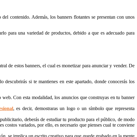
go del contenido. Además, los banners flotantes se presentan con unos
arlo para una variedad de productos, debido a que es adecuado para
tral de estos banners, el cual es monetizar para anunciar y vender. De
lo descubrirás si te mantienes en este apartado, donde conocerás los
itio web. Con esta modalidad, los anuncios que construyas en tu banner
sional
, es decir, demostraras un logo o un símbolo que representa
publicitario, deberás de estudiar tu producto para el público, de modo
es costos variados, por ello, es necesario que pienses cual te conviene
azón, se implica un escrito creativo para que quede grabado en la mente