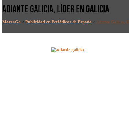
ADIANTE GALICIA, LÍDER EN GALICIA
MarcaGo
>
Publicidad en Periódicos de España
>
Adiante Galicia, l