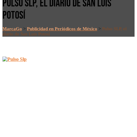
PULSO SLP, EL DIARIO DE SAN LUIS
POTOSÍ
MarcaGo
>
Publicidad en Periódicos de México
>
Pulso SLP, el
diario de San Luis Potosí