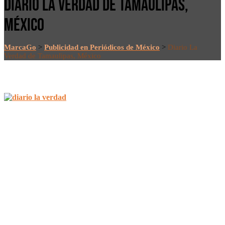
DIARIO LA VERDAD DE TAMAULIPAS,
MÉXICO
MarcaGo
>
Publicidad en Periódicos de México
>
Diario La
Verdad de Tamaulipas, México