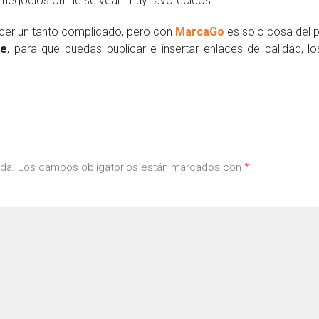
s negocios online se vean muy favorecidos.
ecer un tanto complicado, pero con
MarcaGo
es solo cosa del p
Fe
, para que puedas publicar e insertar enlaces de calidad, l
ada.
Los campos obligatorios están marcados con
*