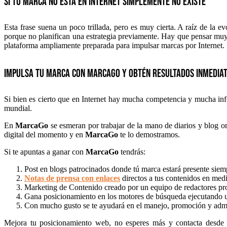
Si tú marca no está en Internet simplemente no existe
Esta frase suena un poco trillada, pero es muy cierta. A raíz de la e
porque no planifican una estrategia previamente. Hay que pensar muy 
plataforma ampliamente preparada para impulsar marcas por Internet.
Impulsa tu marca con MarcaGo y obtén resultados inmedia
Si bien es cierto que en Internet hay mucha competencia y mucha info
mundial.
En
MarcaGo
se esmeran por trabajar de la mano de diarios y blog on
digital del momento y en
MarcaGo
te lo demostramos.
Si te apuntas a ganar con
MarcaGo
tendrás:
Post en blogs patrocinados donde tú marca estará presente siem
Notas de prensa con enlaces
directos a tus contenidos en medi
Marketing de Contenido creado por un equipo de redactores prof
Gana posicionamiento en los motores de búsqueda ejecutando u
Con mucho gusto se te ayudará en el manejo, promoción y admin
Mejora tu posicionamiento web, no esperes más y contacta desd