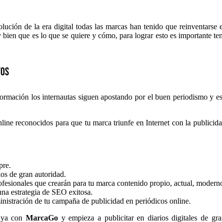
volución de la era digital todas las marcas han tenido que reinventarse
bien que es lo que se quiere y cómo, para lograr esto es importante te
tos
rmación los internautas siguen apostando por el buen periodismo y eso 
line reconocidos para que tu marca triunfe en Internet con la publicida
pre.
os de gran autoridad.
esionales que crearán para tu marca contenido propio, actual, moderno
na estrategia de SEO exitosa.
istración de tu campaña de publicidad en periódicos online.
e ya con
MarcaGo
y empieza a publicitar en diarios digitales de gr