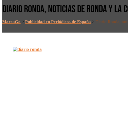
DIARIO RONDA, NOTICIAS DE RONDA Y LA
MarcaGo
>
Publicidad en Periódicos de España
>
Diario Ronda, not