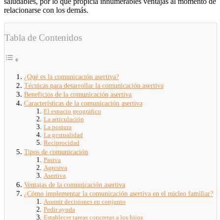
saludables, por lo que propicia innumerables ventajas al momento de
relacionarse con los demás.
Tabla de Contenidos
¿Qué es la comunicación asertiva?
Técnicas para desarrollar la comunicación asertiva
Beneficios de la comunicación asertiva
Características de la comunicación asertiva
El espacio geográfico
La articulación
La postura
La gestualidad
Reciprocidad
Tipos de comunicación
Pasiva
Agresiva
Asertiva
Ventajas de la comunicación asertiva
¿Cómo implementar la comunicación asertiva en el núcleo familiar?
Asumir decisiones en conjunto
Pedir ayuda
Establecer tareas concretas a los hijos