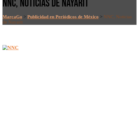
NNC, NOTICIAS DE NAYARIT
MarcaGo
>
Publicidad en Periódicos de México
>
NNC, Noticias
de Nayarit