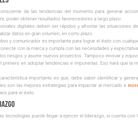
onsciente de las tendencias del momento para generar accio
re, poder obtener resultados favorecedores a largo plazo.
onales digitales deben ser rápidos y afrontar las situaciones d
izar datos en gran volumen, en corto plazo.
ivo y comunicador es importante para lograr el éxito con cualqu
e conecte con la marca y cumpla con las necesidades y expectativ
os riesgos y asumir nuevos proyectos. Tampoco innovar y equivo
l primero en adoptar tendencias e imponerlas. Eso hará que la 
aracterística importante es que, debe saber identificar y gener
áles son las mejores estrategias para impactar al mercado e
incr
rio para el éxito.
razgo
 tecnologías puede llegar a ejercer el liderazgo, si cuenta con 