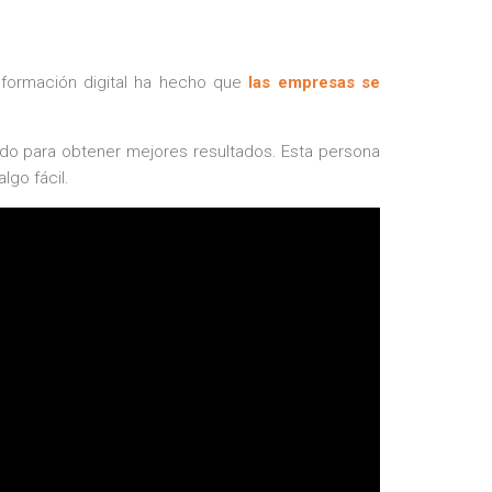
sformación digital ha hecho que
las empresas se
cado para obtener mejores resultados. Esta persona
lgo fácil.