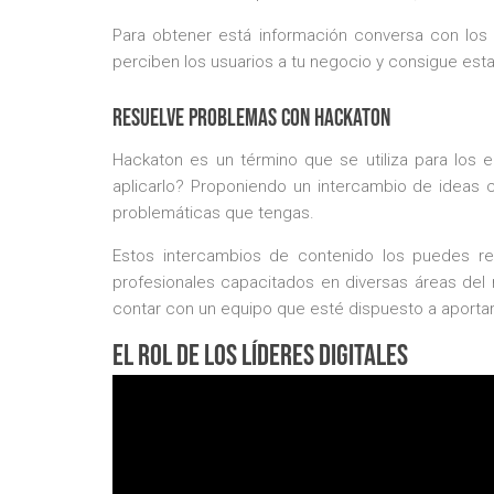
Para obtener está información conversa con los i
perciben los usuarios a tu negocio y consigue estar
Resuelve problemas con Hackaton
Hackaton es un término que se utiliza para los
aplicarlo? Proponiendo un intercambio de ideas c
problemáticas que tengas.
Estos intercambios de contenido los puedes re
profesionales capacitados en diversas áreas del 
contar con un equipo que esté dispuesto a aportar
El rol de los líderes digitales