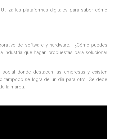
Utiliza las plataformas digitales para saber cómo
.
laborativo de software y hardware. ¿Cómo puedes
la industria que hagan propuestas para solucionar
d social donde destacan las empresas y existen
ero tampoco se logra de un día para otro. Se debe
de la marca.