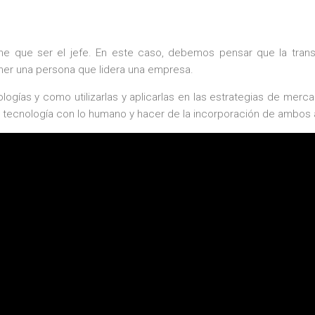
ene que ser el jefe. En este caso, debemos pensar que la tran
ner una persona que lidera una empresa.
ogías y como utilizarlas y aplicarlas en las estrategias de mer
 tecnología con lo humano y hacer de la incorporación de ambos a