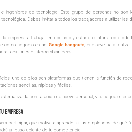
 ingenieros de tecnología. Este grupo de personas no son l
tecnológica. Debes invitar a todos los trabajadores a utilizar las d
e la empresa a trabajar en conjunto y estar en sintonía con tod
ente como negocio están:
Google hangouts
, que sirve para realiza
nerar opiniones e intercambiar ideas.
cios, uno de ellos son plataformas que tienen la función de reco
ciones sencillas, rápidas y fáciles.
sistematizar la contratación de nuevo personal, y tu negocio tendrá
 tu empresa
ara participar, que motiva a aprender a tus empleados, de qué f
endrá un paso delante de tu competencia.