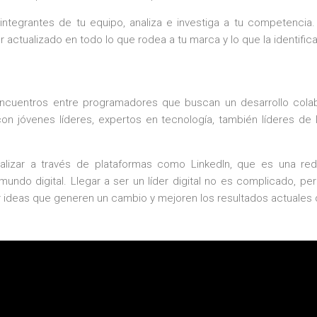
ntegrantes de tu equipo, analiza e investiga a tu competencia. 
 actualizado en todo lo que rodea a tu marca y lo que la identifica
 encuentros entre programadores que buscan un desarrollo co
on jóvenes líderes, expertos en tecnología, también líderes de 
alizar a través de plataformas como LinkedIn, que es una re
mundo digital. Llegar a ser un líder digital no es complicado, p
 ideas que generen un cambio y mejoren los resultados actuales 