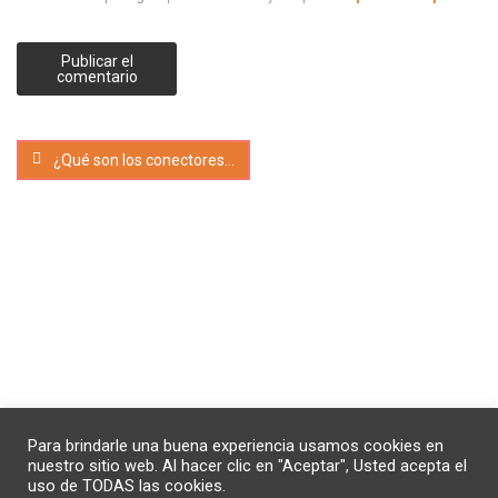
¿Qué son los conectores textuales? [Ejemplos]
© 2021-2023 MarcaGo. Hecho con ❤️ para impulsar las
Para brindarle una buena experiencia usamos cookies en
marcas en Internet.🚀
nuestro sitio web. Al hacer clic en "Aceptar", Usted acepta el
uso de TODAS las cookies.