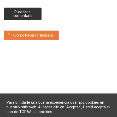
¿Cómo hacer un indice automático en Word?
© 2021-2023 MarcaGo. Hecho con ❤️ para impulsar las
Para brindarle una buena experiencia usamos cookies en
marcas en Internet.🚀
nuestro sitio web. Al hacer clic en "Aceptar", Usted acepta el
uso de TODAS las cookies.