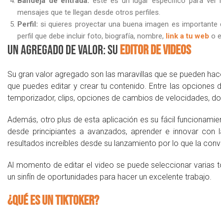
Bandeja de entrada:
este es un lugar específico para ver l
mensajes que te llegan desde otros perfiles.
Perfil:
si quieres proyectar una buena imagen es importante 
perfil que debe incluir foto, biografía, nombre,
link a tu web
o e
Un agregado de valor: su
editor de videos
Su gran valor agregado son las maravillas que se pueden hace
que puedes editar y crear tu contenido. Entre las opciones de
temporizador, clips, opciones de cambios de velocidades, d
Además, otro plus de esta aplicación es su fácil funcionam
desde principiantes a avanzados, aprender e innovar con l
resultados increíbles desde su lanzamiento por lo que la convi
Al momento de editar el video se puede seleccionar varias 
un sinfín de oportunidades para hacer un excelente trabajo.
¿Qué es un Tiktoker?