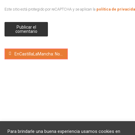
Este sitio está protegido por reCAPTCHA y se aplican la
política de privacid
EnCastillaLaMancha: Noticias en Castilla La Mancha
© 2021-2023 MarcaGo. Hecho con ❤️ para impulsar las
Para brindarle una buena experiencia usamos cookies en