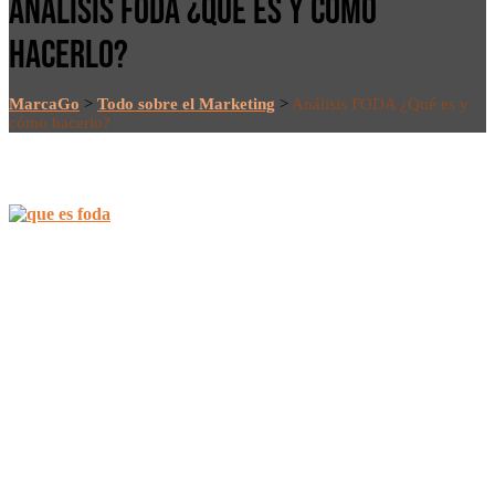
ANÁLISIS FODA ¿QUÉ ES Y CÓMO
HACERLO?
MarcaGo
>
Todo sobre el Marketing
>
Análisis FODA ¿Qué es y
cómo hacerlo?