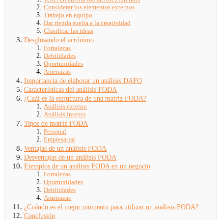
Considerar los elementos externos
Trabajo en equipo
Dar rienda suelta a la creatividad
Clasificar las ideas
Desglosando el acrónimo
Fortalezas
Debilidades
Oportunidades
Amenazas
Importancia de elaborar un análisis DAFO
Características del análisis FODA
¿Cuál es la estructura de una matriz FODA?
Análisis externo
Análisis interno
Tipos de matriz FODA
Personal
Empresarial
Ventajas de un análisis FODA
Desventajas de un análisis FODA
Ejemplos de un análisis FODA en un negocio
Fortalezas
Oportunidades
Debilidades
Amenazas
¿Cuándo es el mejor momento para utilizar un análisis FODA?
Conclusión