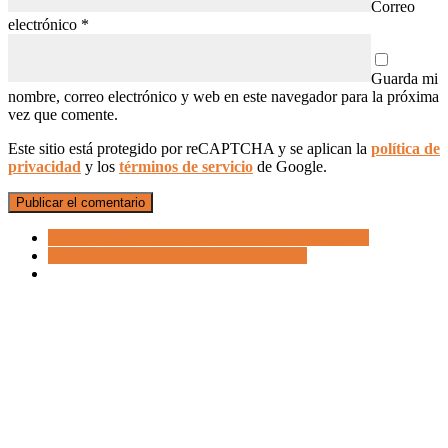
Correo
electrónico
*
Guarda mi
nombre, correo electrónico y web en este navegador para la próxima
vez que comente.
Este sitio está protegido por reCAPTCHA y se aplican la
política de
privacidad
y los
términos de servicio
de Google.
Los stakeholders son esenciales en una empresa
Call center: ¿Qué es y cómo funciona?