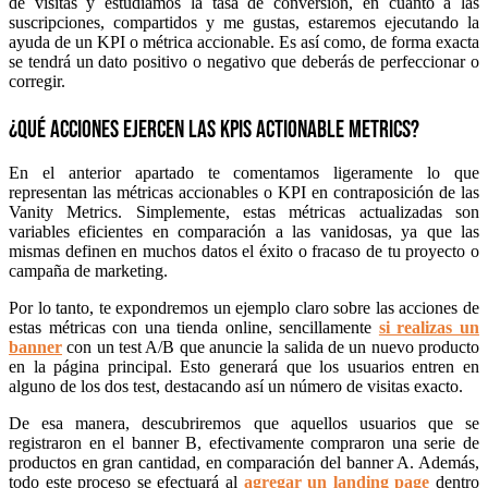
de visitas y estudiamos la tasa de conversión, en cuanto a las
suscripciones, compartidos y me gustas, estaremos ejecutando la
ayuda de un KPI o métrica accionable. Es así como, de forma exacta
se tendrá un dato positivo o negativo que deberás de perfeccionar o
corregir.
¿Qué acciones ejercen las KPIs Actionable Metrics?
En el anterior apartado te comentamos ligeramente lo que
representan las métricas accionables o KPI en contraposición de las
Vanity Metrics. Simplemente, estas métricas actualizadas son
variables eficientes en comparación a las vanidosas, ya que las
mismas definen en muchos datos el éxito o fracaso de tu proyecto o
campaña de marketing.
Por lo tanto, te expondremos un ejemplo claro sobre las acciones de
estas métricas con una tienda online, sencillamente
si realizas un
banner
con un test A/B que anuncie la salida de un nuevo producto
en la página principal. Esto generará que los usuarios entren en
alguno de los dos test, destacando así un número de visitas exacto.
De esa manera, descubriremos que aquellos usuarios que se
registraron en el banner B, efectivamente compraron una serie de
productos en gran cantidad, en comparación del banner A. Además,
todo este proceso se efectuará al
agregar un landing page
dentro