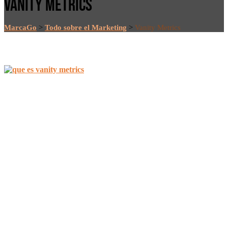
VANITY METRICS
MarcaGo
>
Todo sobre el Marketing
>
Vanity Metrics